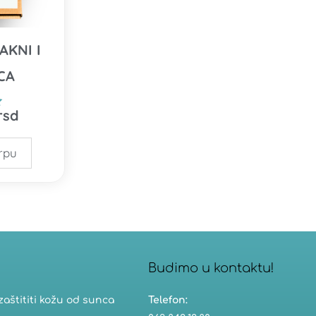
AKNI I
CA
rsd
rpu
Budimo u kontaktu!​
zaštititi kožu od sunca
Telefon: