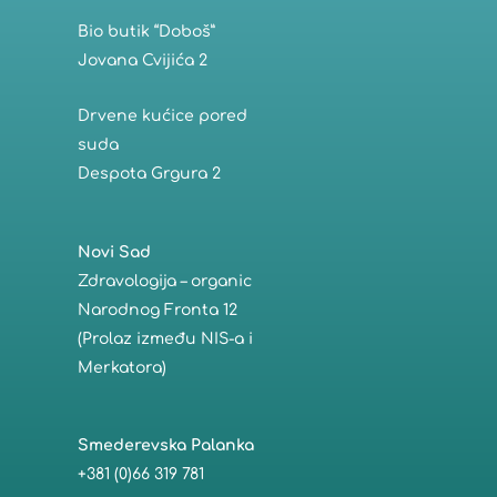
Bio butik “Doboš”
Jovana Cvijića 2
Drvene kućice pored
suda
Despota Grgura 2
Novi Sad
Zdravologija – organic
Narodnog Fronta 12
(Prolaz između NIS-a i
Merkatora)
Smederevska Palanka
+381 (0)66 319 781