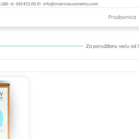
1.280 ☏ 063.872.00.51 info@matrinacosmetics.com
Prodavnica
Za porudžbinu veću od 5