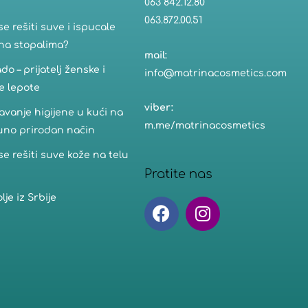
063 842.12.80
063.872.00.51
se rešiti suve i ispucale
na stopalima?
mail:
do – prijatelj ženske i
info@matrinacosmetics.com
e lepote
viber:
vanje higijene u kući na
m.me/matrinacosmetics
uno prirodan način
se rešiti suve kože na telu
Pratite nas
lje iz Srbije
F
I
a
n
c
s
e
t
b
a
o
g
o
r