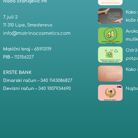
Nada Stanojević PR
Kako 
7. juli 2
kože 
11 310 Lipe, Smederevo
Avoka
info@matrinacosmetics.com
mušk
Matični broj
– 65913119
Održa
PIB
– 112156227
potp
Kako 
ERSTE BANK
Dinarski račun
– 340 1143086827
Najbo
Devizni račun
– 340 1007934690