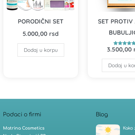
PORODIČNI SET
SET PROTIV 
BUBULJI
5.000,00
rsd
3.500,00
Dodaj u korpu
Ocenjeno
5.00
od 5
Dodaj u ko
Podaci o firmi
Blog
Matrina Cosmetics
Kako 