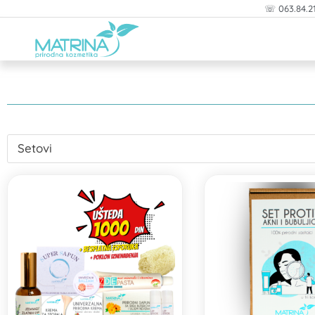
Pređi
☏ 063.84.2
na
sadržaj
Setovi