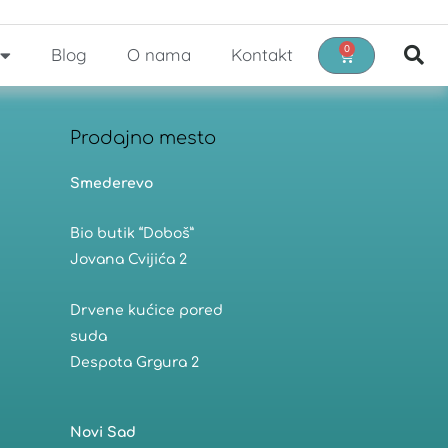
0
Blog
O nama
Kontakt
Cart
Prodajno mesto
Smederevo
Bio butik “Doboš”
Jovana Cvijića 2
Drvene kućice pored
suda
Despota Grgura 2
Novi Sad