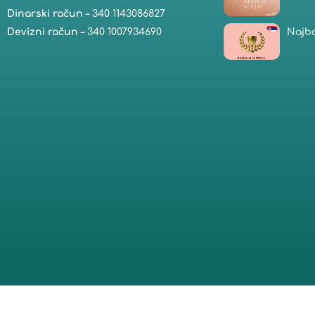
Dinarski račun
– 340 1143086827
Najbo
Devizni račun
– 340 1007934690