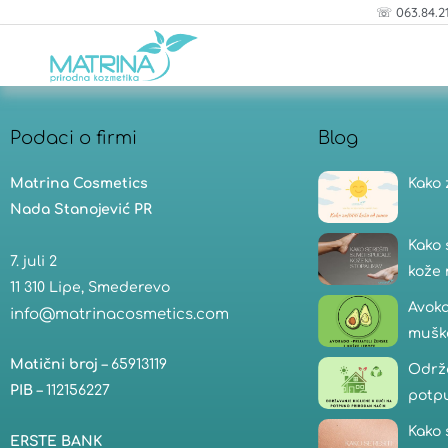
Pređi
☏ 063.84.2
na
sadržaj
Podaci o firmi
Blog
Matrina Cosmetics
Kako 
Nada Stanojević PR
Kako 
7. juli 2
kože 
11 310 Lipe, Smederevo
Avoka
info@matrinacosmetics.com
mušk
Matični broj
– 65913119
Održa
PIB
– 112156227
potp
Kako 
ERSTE BANK