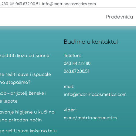
1.280 ☏ 063.872.00.51 info@matrinacosmetics.com
Prodavnica
Budimo u kontaktu!​
zaštititi kožu od sunca
Telefon:
063 842.12.80
063.872.00.51
se rešiti suve i ispucale
na stopalima?
mail:
do – prijatelj ženske i
info@matrinacosmetics.com
e lepote
viber:
vanje higijene u kući na
m.me/matrinacosmetics
uno prirodan način
se rešiti suve kože na telu