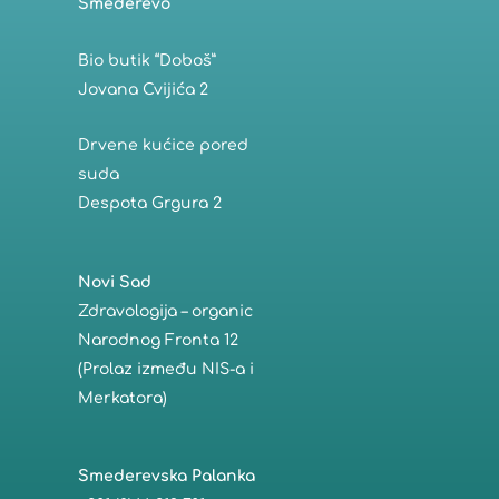
Smederevo
Bio butik “Doboš”
Jovana Cvijića 2
Drvene kućice pored
suda
Despota Grgura 2
Novi Sad
Zdravologija – organic
Narodnog Fronta 12
(Prolaz između NIS-a i
Merkatora)
Smederevska Palanka