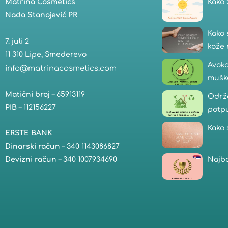
Matrina Cosmetics
Kako 
Nada Stanojević PR
Kako 
7. juli 2
kože 
11 310 Lipe, Smederevo
Avoka
info@matrinacosmetics.com
mušk
Matični broj
– 65913119
Održa
PIB
– 112156227
potp
Kako 
ERSTE BANK
Dinarski račun
– 340 1143086827
Najbo
Devizni račun
– 340 1007934690