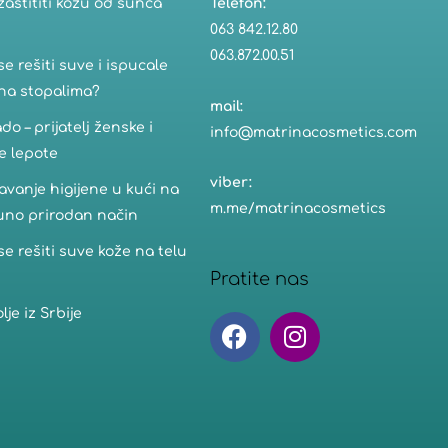
zaštititi kožu od sunca
Telefon:
063 842.12.80
063.872.00.51
se rešiti suve i ispucale
na stopalima?
mail:
do – prijatelj ženske i
info@matrinacosmetics.com
e lepote
viber:
vanje higijene u kući na
m.me/matrinacosmetics
uno prirodan način
se rešiti suve kože na telu
Pratite nas
lje iz Srbije
F
I
a
n
c
s
e
t
b
a