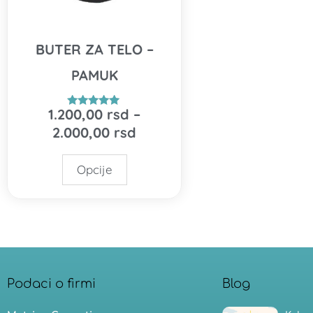
mogu
biti
izabrane
BUTER ZA TELO –
na
PAMUK
stranici
proizvoda.
1.200,00
rsd
–
Ocenjeno
5.00
2.000,00
rsd
od 5
Opcije
Podaci o firmi
Blog