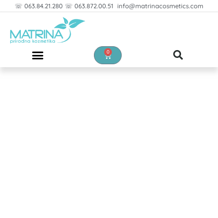
Pređi
☏ 063.84.21.280 ☏ 063.872.00.51 info@matrinacosmetics.com
na
sadržaj
0
Cart