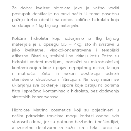
Za dobar kvalitet hidrolata jako je važno voditi
postupak destilacije na pravi način. U tome posebnu
pažnju treba obratiti na odnos količine hidrolata koja
se dobija iz 1 kg biljnog materijala.
Količina hidrolata koju izdvajamo iz 1kg biljnog
materijala je u opsegu 0,5 – 4kg, što ih svrstava u
jako kvalitetne, visokokoncentrovane i terapijski
efikasne. Bistri su, stabilni i ne iritiraju kožu. Pošto su
hidrolati vodeni medijumi, podložni su mikrobiološkoj
kontaminaciji a time i pojavi neprijatnog mirisa, taloga
i mutnoće. Zato ih nakon destilacije odmah
sterilišemo dvostrukom filtracijom. Na ovaj način se
uklanjanju sve bakterije i spore koje ostaju na porama
filtra i sprečava kontaminacija hidrolata, bez dodavanja
sintetskih konzervanasa.
Hidrolate Matrina cosmetics koji su objedinjeni u
našim prirodnim tonicima mogu koristiti osobe svih
starosnih doba, jer su potpuno bezbedni i neškodljivi,
a izuzetno delotvorni za kožu lica i tela. Tonici su