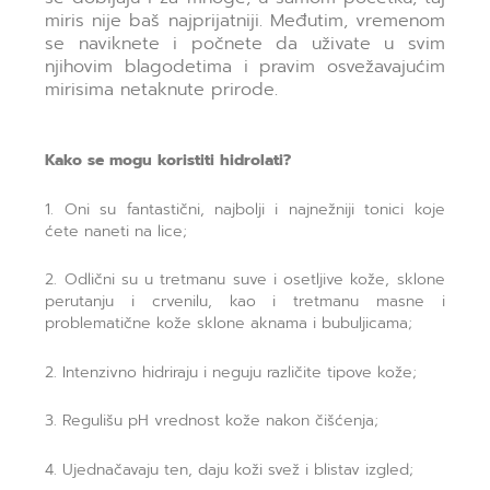
miris nije baš najprijatniji. Međutim, vremenom
se naviknete i počnete da uživate u svim
njihovim blagodetima i pravim osvežavajućim
mirisima netaknute prirode.
Kako se mogu koristiti hidrolati?
1. Oni su fantastični, najbolji i najnežniji tonici koje
ćete naneti na lice;
2. Odlični su u tretmanu suve i osetljive kože, sklone
perutanju i crvenilu, kao i tretmanu masne i
problematične kože sklone aknama i bubuljicama;
2. Intenzivno hidriraju i neguju različite tipove kože;
3. Regulišu pH vrednost kože nakon čišćenja;
4. Ujednačavaju ten, daju koži svež i blistav izgled;