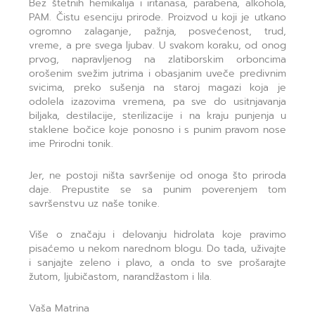
Bez štetnih hemikalija i iritanasa, parabena, alkohola,
PAM. Čistu esenciju prirode. Proizvod u koji je utkano
ogromno zalaganje, pažnja, posvećenost, trud,
vreme, a pre svega ljubav. U svakom koraku, od onog
prvog, napravljenog na zlatiborskim orboncima
orošenim svežim jutrima i obasjanim uveče predivnim
svicima, preko sušenja na staroj magazi koja je
odolela izazovima vremena, pa sve do usitnjavanja
biljaka, destilacije, sterilizacije i na kraju punjenja u
staklene bočice koje ponosno i s punim pravom nose
ime Prirodni tonik.
Jer, ne postoji ništa savršenije od onoga što priroda
daje. Prepustite se sa punim poverenjem tom
savršenstvu uz naše tonike.
Više o značaju i delovanju hidrolata koje pravimo
pisaćemo u nekom narednom blogu. Do tada, uživajte
i sanjajte zeleno i plavo, a onda to sve prošarajte
žutom, ljubičastom, narandžastom i lila.
Vaša Matrina