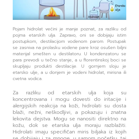
Pojam hidrolat većini je manje poznat, za razliku od
pojma etarskih ulja. Zapravo, oni se dobijaju istim
postupkom, destilacijom vodenom parom. Postupak
se zasniva na prolasku vodene pare kroz osušen biljni
materijal smešten u destilatoru. U kondenzatoru se
para prevodi u tečno stanje, a u florentinskoj boci se
skupljaju produkti destilacije. U gornjem sloju je
etarsko ulje, a u donjem je vodeni hidrolat, mirisna ili
cvetna vodica.
Za razliku od etarskih ulja koja su
koncentrovana i mogu dovesti do iritacije i
alergijskih reakcija na koži, hidrolati su dosta
blaži, nežni, neškodljivi, a pokazuju i znatna
lekovita dejstva. Mogu se nanositi direktno na
kožu, dok se etarska ulja moraju razblažiti.
Hidrolati imaju specifičan miris biljaka iz kojih
se dobijaju i za mnoge, u samom početku, taj