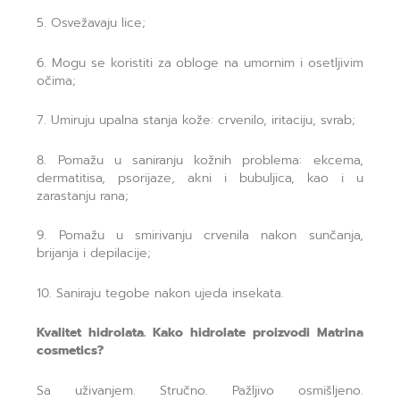
5. Osvežavaju lice;
6. Mogu se koristiti za obloge na umornim i osetljivim
očima;
7. Umiruju upalna stanja kože: crvenilo, iritaciju, svrab;
8. Pomažu u saniranju kožnih problema: ekcema,
dermatitisa, psorijaze, akni i bubuljica, kao i u
zarastanju rana;
9. Pomažu u smirivanju crvenila nakon sunčanja,
brijanja i depilacije;
10. Saniraju tegobe nakon ujeda insekata.
Kvalitet hidrolata. Kako hidrolate proizvodi Matrina
cosmetics?
Sa uživanjem. Stručno. Pažljivo osmišljeno.