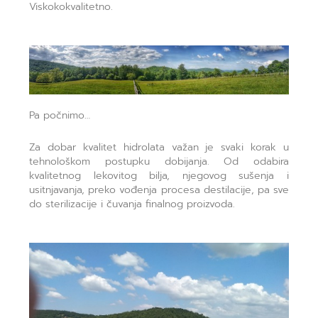
Viskokokvalitetno.
Pa počnimo…
Za dobar kvalitet hidrolata važan je svaki korak u
tehnološkom postupku dobijanja. Od odabira
kvalitetnog lekovitog bilja, njegovog sušenja i
usitnjavanja, preko vođenja procesa destilacije, pa sve
do sterilizacije i čuvanja finalnog proizvoda.