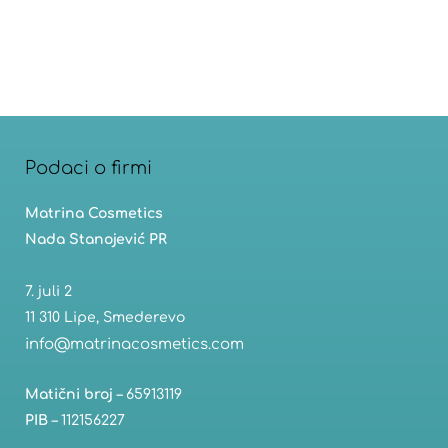
Podaci o firmi
Matrina Cosmetics
Nada Stanojević PR
7. juli 2
11 310 Lipe, Smederevo
info@matrinacosmetics.com
Matični broj
– 65913119
PIB
– 112156227