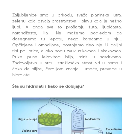
Zaljubljenice smo u prirodu, sveža planinska jutra,
zelenu koja osvaja prostranstva i plavu koja je nežno
ljubi. A onda sve to prošaraju žuta, ljubičasta,
narandžasta, lila… Ne možemo pogledom da
dosegnemo tu lepotu, nego koračamo u nju…
Opčinjene i omađijane, postajemo deo nje. U daljini
tihi poj ptica, a oko nogu zvuk zrikavaca i skakavaca.
Ruke pune lekovitog bilja, miris u nozdrvama.
Zadovoljstvo u srcu. Istraživačka strast vri u nama i
čeka da biljke, čarolijom znanja i umeća, prevede u
hidrolate.
Šta su hidrolati i kako se dobijaju?