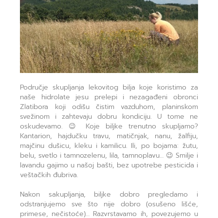
Područje skupljanja lekovitog bilja koje koristimo za
naše hidrolate jesu prelepi i nezagađeni obronci
Zlatibora koji odišu čistim vazduhom, planinskom
svežinom i zahtevaju dobru kondiciju. U tome ne
oskudevamo. 😉 Koje biljke trenutno skupljamo?
Kantarion, hajdučku travu, matičnjak, nanu, žalfiju,
majčinu dušicu, kleku i kamilicu. Ili, po bojama: žutu,
belu, svetlo i tamnozelenu, lila, tamnoplavu… 😉 Smilje i
lavandu gajimo u našoj bašti, bez upotrebe pesticida i
veštačkih đubriva.
Nakon sakupljanja, biljke dobro pregledamo i
odstranjujemo sve što nije dobro (osušeno lišće,
primese, nečistoće)… Razvrstavamo ih, povezujemo u