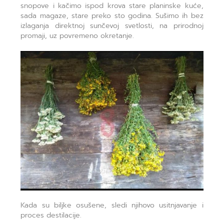
snopove i kačimo ispod krova stare planinske kuće,
sada magaze, stare preko sto godina. Sušimo ih bez
izlaganja direktnoj sunčevoj svetlosti, na prirodnoj
promaji, uz povremeno okretanje.
Kada su biljke osušene, sledi njihovo usitnjavanje i
proces destilacije.