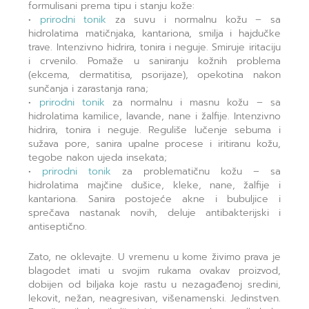
formulisani prema tipu i stanju kože:
•
prirodni tonik
za suvu i normalnu kožu – sa
hidrolatima matičnjaka, kantariona, smilja i hajdučke
trave. Intenzivno hidrira, tonira i neguje. Smiruje iritaciju
i crvenilo. Pomaže u saniranju kožnih problema
(ekcema, dermatitisa, psorijaze), opekotina nakon
sunčanja i zarastanja rana;
•
prirodni tonik
za normalnu i masnu kožu – sa
hidrolatima kamilice, lavande, nane i žalfije. Intenzivno
hidrira, tonira i neguje. Reguliše lučenje sebuma i
sužava pore, sanira upalne procese i iritiranu kožu,
tegobe nakon ujeda insekata;
•
prirodni tonik
za problematičnu kožu – sa
hidrolatima majčine dušice, kleke, nane, žalfije i
kantariona. Sanira postojeće akne i bubuljice i
sprečava nastanak novih, deluje antibakterijski i
antiseptično.
Zato, ne oklevajte. U vremenu u kome živimo prava je
blagodet imati u svojim rukama ovakav proizvod,
dobijen od biljaka koje rastu u nezagađenoj sredini,
lekovit, nežan, neagresivan, višenamenski. Jedinstven.