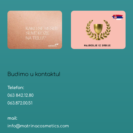
lepote
n
Kako
Na
se
iz
rešiti
suve
kože
na
telu
Budimo u kontaktu!​
Telefon:
063 842.12.80
063.872.00.51
mail:
info@matrinacosmetics.com