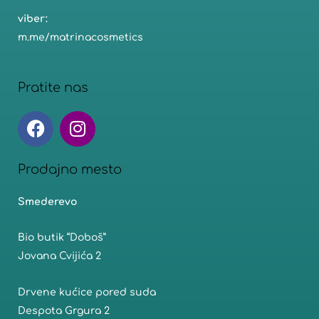
viber:
m.me/matrinacosmetics
Pratite nas
F
I
a
n
c
s
e
t
Prodajno mesto
b
a
Smederevo
o
g
o
r
Bio butik “Doboš”
k
a
m
Jovana Cvijića 2
Drvene kućice pored suda
Despota Grgura 2