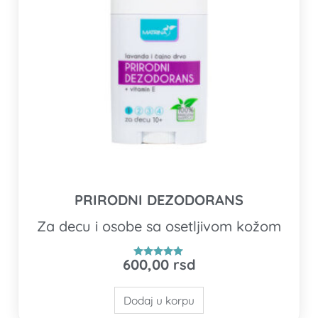
PRIRODNI DEZODORANS
Za decu i osobe sa osetljivom kožom
600,00
rsd
Ocenjeno
5.00
od 5
Dodaj u korpu