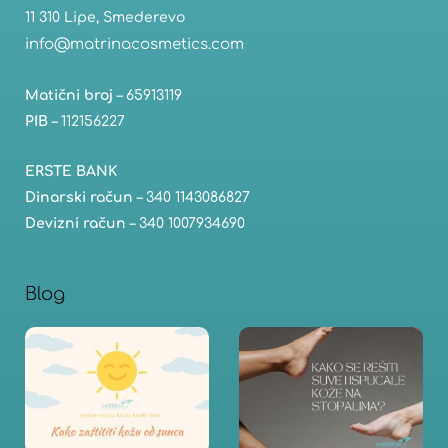
11 310 Lipe, Smederevo
info@matrinacosmetics.com
Matični broj
– 65913119
PIB
– 112156227
ERSTE BANK
Dinarski račun
– 340 1143086827
Devizni račun
– 340 1007934690
Blog
Kako
K
zaštititi
re
kožu
i 
od
k
sunca
s