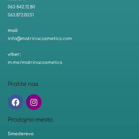
063 842.12.80
063.872.00.51
mail:
info@matrinacosmetics.com
viber:
m.me/matrinacosmetics
Pratite nas
F
I
a
n
c
s
e
t
Prodajno mesto
b
a
Smederevo
o
g