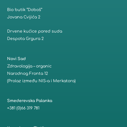
o
r
Bio butik “Doboš”
k
a
m
Jovana Cvijića 2
Drvene kućice pored suda
Despota Grgura 2
Novi Sad
Zdravologija – organic
Narodnog Fronta 12
(Prolaz između NIS-a i Merkatora)
Smederevska Palanka
+381 (0)66 319 781