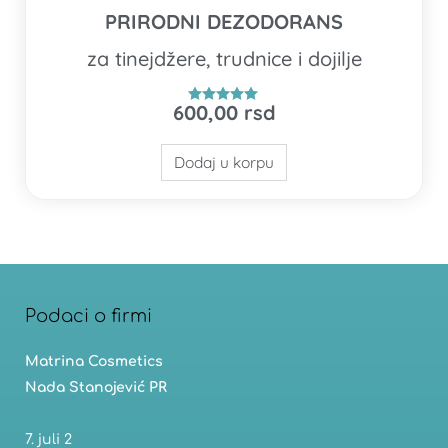
PRIRODNI DEZODORANS
za tinejdžere, trudnice i dojilje
600,00
rsd
Ocenjeno
5.00
od 5
Dodaj u korpu
Podaci o firmi
Matrina Cosmetics
Nada Stanojević PR
7. juli 2