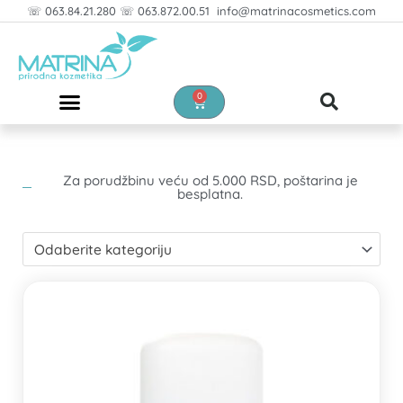
Pređi
☏ 063.84.21.280 ☏ 063.872.00.51 info@matrinacosmetics.com
na
sadržaj
0
Cart
Za porudžbinu veću od 5.000 RSD, poštarina je
besplatna.
Odaberite kategoriju