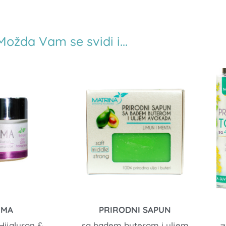
Možda Vam se svidi i...
EMA
PRIRODNI SAPUN
Hijaluron &
sa badem buterom i uljem