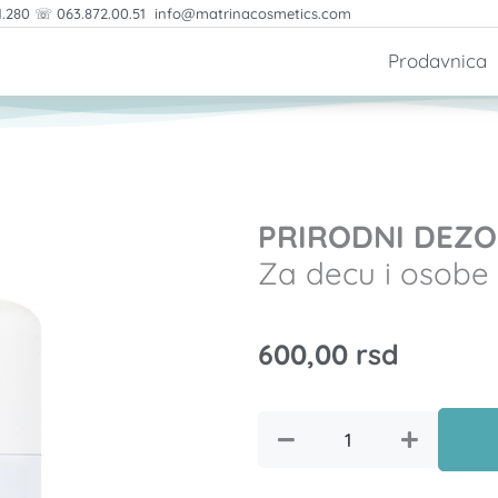
1.280 ☏ 063.872.00.51 info@matrinacosmetics.com
Prodavnica
PRIRODNI DEZ
Za decu i osobe
600,00
rsd
PRIRODNI
DEZODORANSZa
decu