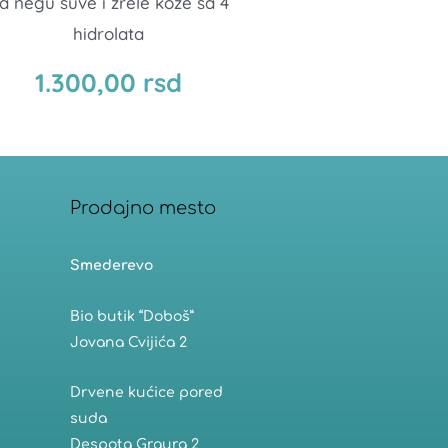
a negu suve i zrele kože sa 4
hidrolata
1.000,00
r
1.300,00
rsd
Prodajno mesto
Smederevo
Bio butik “Doboš”
Jovana Cvijića 2
Drvene kućice pored
suda
Despota Grgura 2