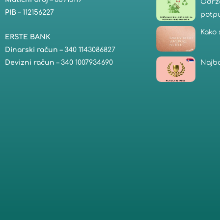
Održa
PIB
– 112156227
potp
Kako 
ERSTE BANK
Dinarski račun
– 340 1143086827
Najbo
Devizni račun
– 340 1007934690