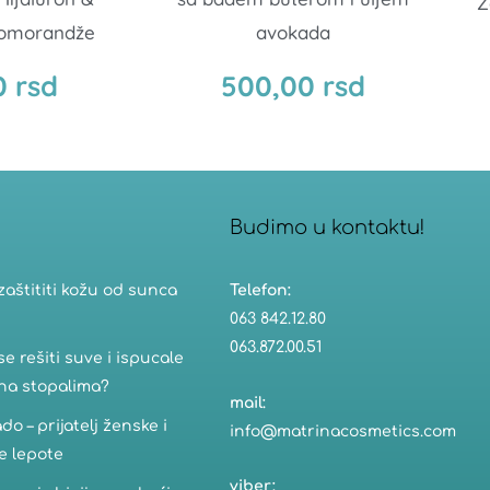
Z
 pomorandže
avokada
0
rsd
500,00
rsd
Budimo u kontaktu!​
zaštititi kožu od sunca
Telefon:
063 842.12.80
063.872.00.51
se rešiti suve i ispucale
na stopalima?
mail:
do – prijatelj ženske i
info@matrinacosmetics.com
e lepote
viber: