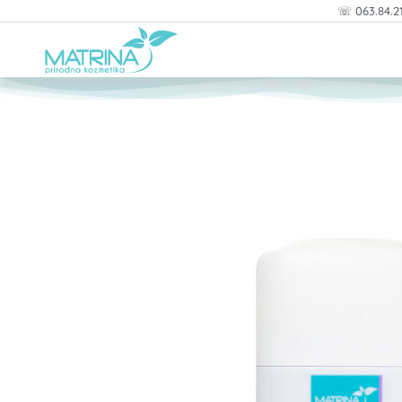
Pređi
☏ 063.84.2
na
sadržaj