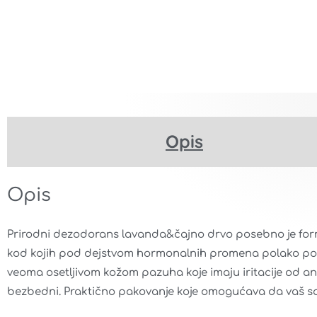
Opis
Delovanje
Opis
Prirodni dezodorans lavanda&čajno drvo posebno je formu
kod kojih pod dejstvom hormonalnih promena polako počinj
veoma osetljivom kožom pazuha koje imaju iritacije od ant
bezbedni. Praktično pakovanje koje omogućava da vaš sav