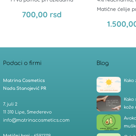
Matične ćelije
700,00
rsd
1.500,0
Podaci o firmi
Blog
Matrina Cosmetics
Kako 
Nada Stanojević PR
Kako 
7. juli 2
kože 
11 310 Lipe, Smederevo
Avoka
info@matrinacosmetics.com
mušk
Matični broj
– 65913119