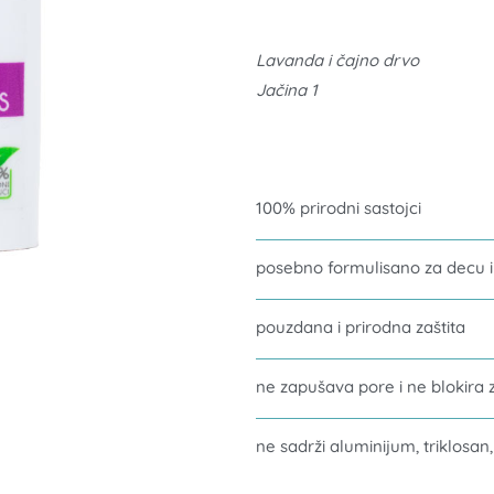
i
Lavanda i čajno drvo
osobe
Jačina 1
sa
osetljivom
kožom
količina
100% prirodni sastojci
posebno formulisano za decu 
pouzdana i prirodna zaštita
ne zapušava pore i ne blokira 
ne sadrži aluminijum, triklosan,