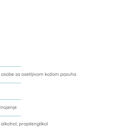
i osobe sa osetljivom kožom pazuha
znojenje
 alkohol, propilenglikol