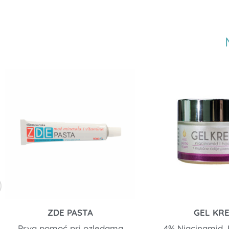
ZDE PASTA
GEL KR
Prva pomoć pri ozledama
4% Niacinamid, 