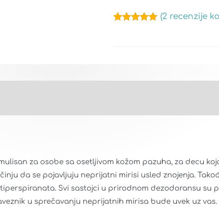
(
2
recenzije ko
Ocenjeno
2
5.00
od 5 na
osnovu
ocene kupca
Način upotrebe
Sastav
Vaši utisci
lisan za osobe sa osetljivom kožom pazuha, za decu koja 
u da se pojavljuju neprijatni mirisi usled znojenja. Takođ
iperspiranata. Svi sastojci u prirodnom dezodoransu su paž
eznik u sprečavanju neprijatnih mirisa bude uvek uz vas.